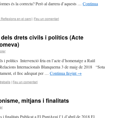
 formes és la correcta? Però al darrera d’aquests …
Continua
 Reflexions en el camí
|
Feu un comentari
els drets civils i polítics (Acte
Romeva)
oler
ils i polítics Intervenció feta en l’acte d’homenatge a Raül
Relacions Internacionals Blanquerna 3 de maig de 2018 “Sota
tament, el lloc adequat per …
Continua llegint
→
treballs
|
Feu un comentari
isme, mitjans i finalitats
er
i finalitats Publicat a El PuntAvui l’1 d’abril de 2018 El