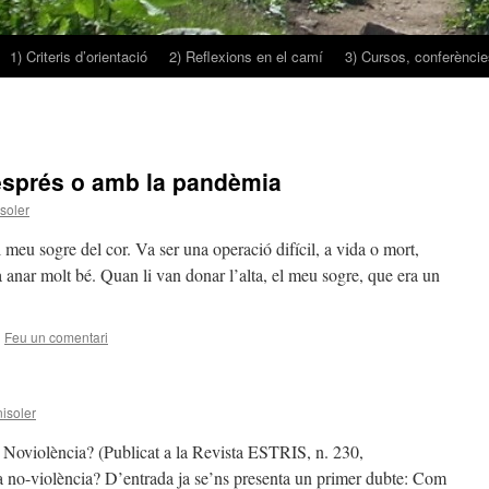
1) Criteris d’orientació
2) Reflexions en el camí
3) Cursos, conferències
esprés o amb la pandèmia
soler
 meu sogre del cor. Va ser una operació difícil, a vida o mort,
 anar molt bé. Quan li van donar l’alta, el meu sogre, que era un
|
Feu un comentari
isoler
oviolència? (Publicat a la Revista ESTRIS, n. 230,
no-violència? D’entrada ja se’ns presenta un primer dubte: Com