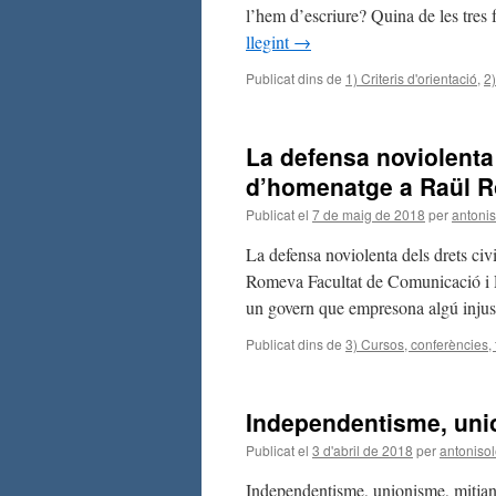
l’hem d’escriure? Quina de les tres
llegint
→
Publicat dins de
1) Criteris d'orientació
,
2)
La defensa noviolenta d
d’homenatge a Raül 
Publicat el
7 de maig de 2018
per
antonis
La defensa noviolenta dels drets civ
Romeva Facultat de Comunicació i 
un govern que empresona algú injus
Publicat dins de
3) Cursos, conferències, 
Independentisme, union
Publicat el
3 d'abril de 2018
per
antonisol
Independentisme, unionisme, mitjans 