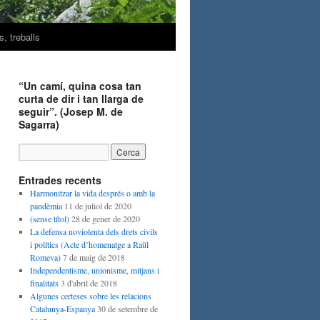
, treballs
“Un camí, quina cosa tan
curta de dir i tan llarga de
seguir”. (Josep M. de
Sagarra)
Entrades recents
Harmonitzar la vida després o amb la
pandèmia
11 de juliol de 2020
(sense títol)
28 de gener de 2020
La defensa noviolenta dels drets civils
i polítics (Acte d’homenatge a Raül
Romeva)
7 de maig de 2018
Independentisme, unionisme, mitjans i
finalitats
3 d'abril de 2018
Algunes certeses sobre les relacions
Catalunya-Espanya
30 de setembre de