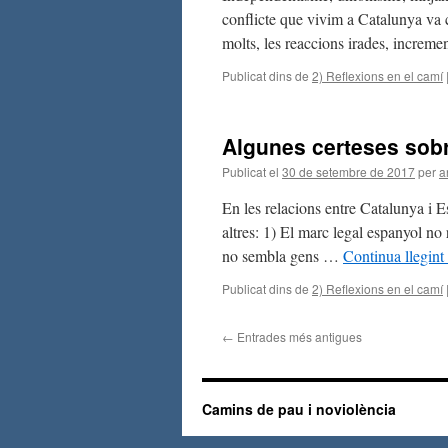
conflicte que vivim a Catalunya va c
molts, les reaccions irades, increme
Publicat dins de
2) Reflexions en el camí
Algunes certeses sobr
Publicat el
30 de setembre de 2017
per
a
En les relacions entre Catalunya i E
altres: 1) El marc legal espanyol no 
no sembla gens …
Continua llegint
Publicat dins de
2) Reflexions en el camí
←
Entrades més antigues
Camins de pau i noviolència