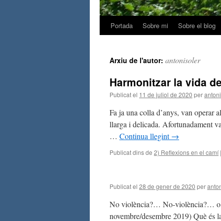
Portada
Sobre mi
Sobre el blog
antonisoler
Arxiu de l'autor:
Harmonitzar la vida d
Publicat el
11 de juliol de 2020
per
antoni
Fa ja una colla d’anys, van operar al
llarga i delicada. Afortunadament va
…
Continua llegint
→
Publicat dins de
2) Reflexions en el camí
Publicat el
28 de gener de 2020
per
anton
No violència?… No-violència?… o N
novembre/desembre 2019) Què és la 