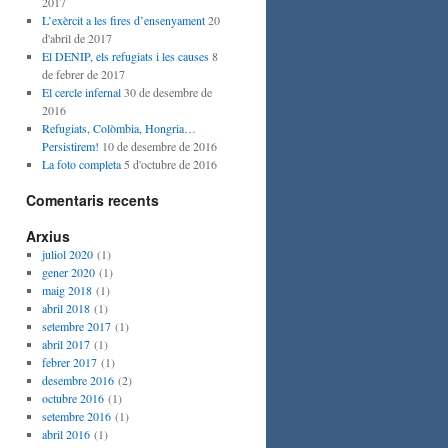
2017
L’exèrcit a les fires d’ensenyament
20
d'abril de 2017
El DENIP, els refugiats i les causes
8
de febrer de 2017
El cercle infernal
30 de desembre de
2016
Refugiats, Colòmbia, Hongria…
Persistirem!
10 de desembre de 2016
La foto completa
5 d'octubre de 2016
Comentaris recents
Arxius
juliol 2020
(1)
gener 2020
(1)
maig 2018
(1)
abril 2018
(1)
setembre 2017
(1)
abril 2017
(1)
febrer 2017
(1)
desembre 2016
(2)
octubre 2016
(1)
setembre 2016
(1)
abril 2016
(1)