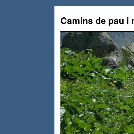
Vés
al
Camins de pau i 
contingut