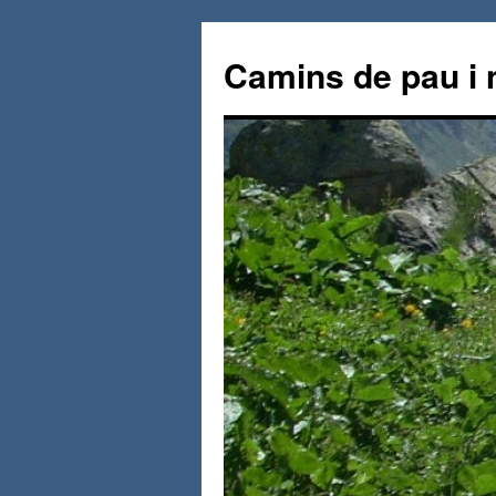
Vés
al
Camins de pau i 
contingut