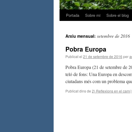
Portada
Sobre mi
Sobre el blog
setembre de 2016
Arxiu mensual:
Pobra Europa
Publicat el
21 de setembre de 2016
per
a
Pobra Europa (21 de setembre de 20
teló de fons: Una Europa en descomp
ciutadans més com un problema q
Publicat dins de
2) Reflexions en el camí