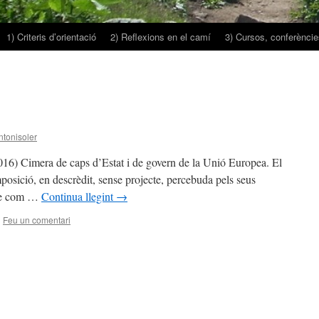
1) Criteris d’orientació
2) Reflexions en el camí
3) Cursos, conferències
ntonisoler
16) Cimera de caps d’Estat i de govern de la Unió Europea. El
osició, en descrèdit, sense projecte, percebuda pels seus
ue com …
Continua llegint
→
|
Feu un comentari