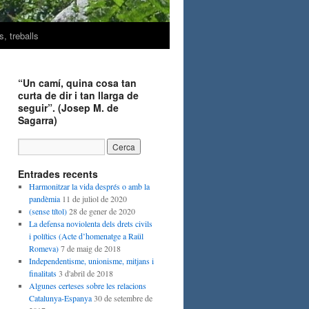
, treballs
“Un camí, quina cosa tan
curta de dir i tan llarga de
seguir”. (Josep M. de
Sagarra)
Entrades recents
Harmonitzar la vida després o amb la
pandèmia
11 de juliol de 2020
(sense títol)
28 de gener de 2020
La defensa noviolenta dels drets civils
i polítics (Acte d’homenatge a Raül
Romeva)
7 de maig de 2018
Independentisme, unionisme, mitjans i
finalitats
3 d'abril de 2018
Algunes certeses sobre les relacions
Catalunya-Espanya
30 de setembre de