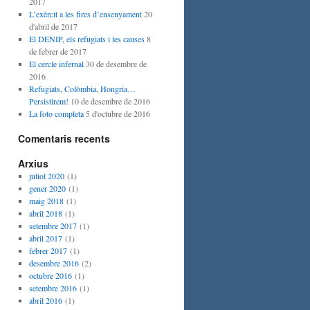
2017
L’exèrcit a les fires d’ensenyament
20
d'abril de 2017
El DENIP, els refugiats i les causes
8
de febrer de 2017
El cercle infernal
30 de desembre de
2016
Refugiats, Colòmbia, Hongria…
Persistirem!
10 de desembre de 2016
La foto completa
5 d'octubre de 2016
Comentaris recents
Arxius
juliol 2020
(1)
gener 2020
(1)
maig 2018
(1)
abril 2018
(1)
setembre 2017
(1)
abril 2017
(1)
febrer 2017
(1)
desembre 2016
(2)
octubre 2016
(1)
setembre 2016
(1)
abril 2016
(1)