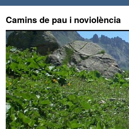
Vés
al
Camins de pau i noviolència
contingut