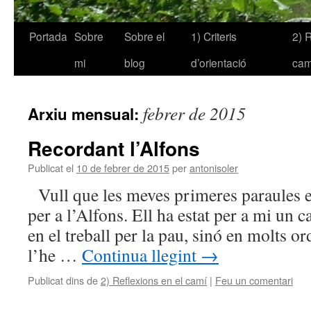
Portada
Sobre
Sobre el
1) Criteris
2) 
mi
blog
d’orientació
cam
febrer de 2015
Arxiu mensual:
Recordant l’Alfons
Publicat el
10 de febrer de 2015
per
antonisoler
Vull que les meves primeres paraules e
per a l’Alfons. Ell ha estat per a mi un 
en el treball per la pau, sinó en molts o
l’he …
Continua llegint
→
Publicat dins de
2) Reflexions en el camí
|
Feu un comentari