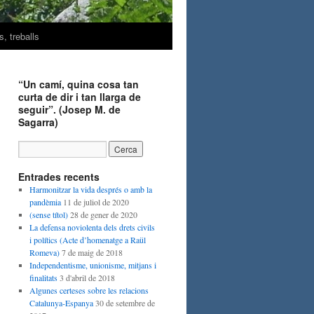
, treballs
“Un camí, quina cosa tan
curta de dir i tan llarga de
seguir”. (Josep M. de
Sagarra)
Entrades recents
Harmonitzar la vida després o amb la
pandèmia
11 de juliol de 2020
(sense títol)
28 de gener de 2020
La defensa noviolenta dels drets civils
i polítics (Acte d’homenatge a Raül
Romeva)
7 de maig de 2018
Independentisme, unionisme, mitjans i
finalitats
3 d'abril de 2018
Algunes certeses sobre les relacions
Catalunya-Espanya
30 de setembre de