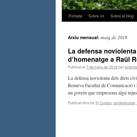
Portada
Sobre mi
Sobre el blog
maig de 2018
Arxiu mensual:
La defensa noviolenta d
d’homenatge a Raül 
Publicat el
7 de maig de 2018
per
antonis
La defensa noviolenta dels drets civ
Romeva Facultat de Comunicació i 
un govern que empresona algú injus
Publicat dins de
3) Cursos, conferències, 