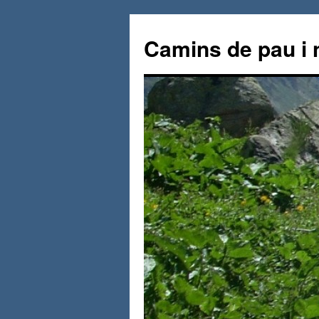
Vés
al
Camins de pau i 
contingut