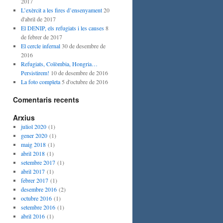
2017
L’exèrcit a les fires d’ensenyament
20
d'abril de 2017
El DENIP, els refugiats i les causes
8
de febrer de 2017
El cercle infernal
30 de desembre de
2016
Refugiats, Colòmbia, Hongria…
Persistirem!
10 de desembre de 2016
La foto completa
5 d'octubre de 2016
Comentaris recents
Arxius
juliol 2020
(1)
gener 2020
(1)
maig 2018
(1)
abril 2018
(1)
setembre 2017
(1)
abril 2017
(1)
febrer 2017
(1)
desembre 2016
(2)
octubre 2016
(1)
setembre 2016
(1)
abril 2016
(1)