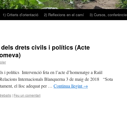
1) Criteris d’orientació
2) Reflexions en el camí
3) Cursos, conferències
els drets civils i polítics (Acte
Romeva)
oler
ils i polítics Intervenció feta en l’acte d’homenatge a Raül
Relacions Internacionals Blanquerna 3 de maig de 2018 “Sota
tament, el lloc adequat per …
Continua llegint
→
treballs
|
Feu un comentari